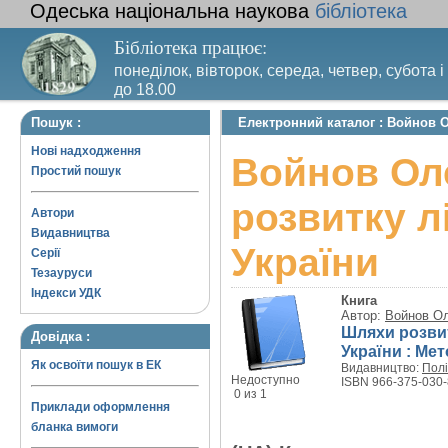
Одеська національна наукова
бібліотека
Бібліотека працює:
понеділок, вівторок, середа, четвер, субота і
до 18.00
Вихідний день – п’ятниця. Останній четвер м
Пошук :
Електронний каталог : Войнов 
санітарний день
Нові надходження
Войнов Ол
Простий пошук
розвитку л
Автори
Видавництва
України
Серії
Тезауруси
Індекси УДК
Книга
Автор:
Войнов О
Шляхи розви
Довідка :
України : Ме
Як освоїти пошук в ЕК
Видавництво:
Пол
Недоступно
ISBN 966-375-030-
0 из 1
Приклади оформлення
бланка вимоги