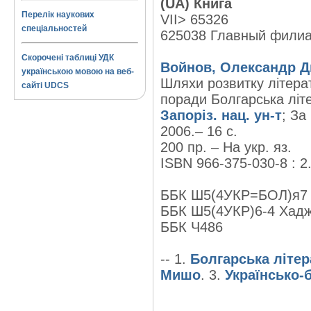
(UA) Книга
Перелік наукових
VII> 65326
спеціальностей
625038 Главный фили
Скорочені таблиці УДК
Войнов, Олександр Д
українською мовою на веб-
Шляхи розвитку літера
сайті UDCS
поради Болгарська літ
Запоріз. нац. ун-т
; За
2006.– 16 с.
200 пр. – На укр. яз.
ISBN 966-375-030-8 : 2
ББК Ш5(4УКР=БОЛ)я7
ББК Ш5(4УКР)6-4 Хадж
ББК Ч486
-- 1.
Болгарська літер
Мишо
. 3.
Українсько-б