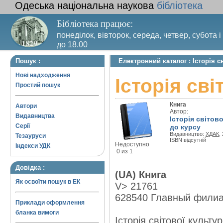
Одеська національна наукова
бібліотека
Бібліотека працює:
понеділок, вівторок, середа, четвер, субота і
до 18.00
Вихідний день – п’ятниця. Останній четвер м
Пошук :
Електронний каталог : Історія с
санітарний день
Нові надходження
Історія сві
Простий пошук
Книга
Автори
Автор:
Видавництва
Історія світов
Серії
до курсу
Видавництво:
ХДАК
,
Тезауруси
ISBN відсутній
Недоступно
Індекси УДК
0 из 1
Довідка :
(UA) Книга
Як освоїти пошук в ЕК
V> 21761
628540 Главный фили
Приклади оформлення
бланка вимоги
Історія світової культу