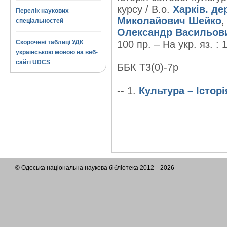
курсу / В.о.
Харків. де
Перелік наукових
Миколайович Шейко
спеціальностей
Олександр Васильов
Скорочені таблиці УДК
100 пр. – На укр. яз. : 
українською мовою на веб-
сайті UDCS
ББК Т3(0)-7р
-- 1.
Культура – Історі
© Одеська національна наукова бібліотека 2012—2026