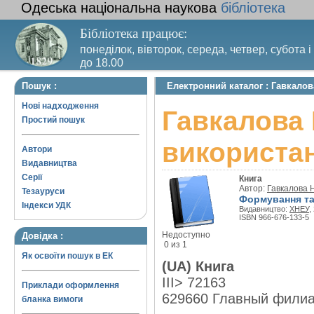
Одеська національна наукова
бібліотека
Бібліотека працює:
понеділок, вівторок, середа, четвер, субота і
до 18.00
Вихідний день – п’ятниця. Останній четвер м
Пошук :
Електронний каталог : Гавкалов
санітарний день
Нові надходження
Гавкалова 
Простий пошук
використан
Автори
Видавництва
Серії
Книга
Автор:
Гавкалова 
Тезауруси
Формування та
Індекси УДК
Видавництво:
ХНЕУ
,
ISBN 966-676-133-5
Недоступно
Довідка :
0 из 1
Як освоїти пошук в ЕК
(UA) Книга
III> 72163
Приклади оформлення
629660 Главный фили
бланка вимоги