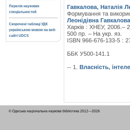
Гавкалова, Наталія Л
Перелік наукових
спеціальностей
Формування та викорис
Леонідівна Гавкалов
Скорочені таблиці УДК
Харків : ХНЕУ, 2006.– 2
українською мовою на веб-
500 пр. – На укр. яз.
сайті UDCS
ISBN 966-676-133-5 : 2
ББК У500-141.1
-- 1.
Власність, інтел
© Одеська національна наукова бібліотека 2012—2026