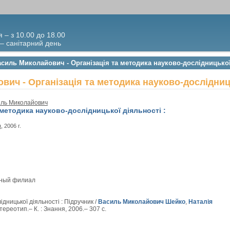
я – з 10.00 до 18.00
 – санітарний день
силь Миколайович - Організація та методика науково-дослідницької
ич - Організація та методика науково-дослідниц
ль Миколайович
 методика науково-дослідницької діяльності :
я
, 2006 г.
вный филиал
дницької діяльності : Підручник /
Василь Миколайович Шейко
,
Наталія
стереотип.– К. : Знання, 2006.– 307 с.