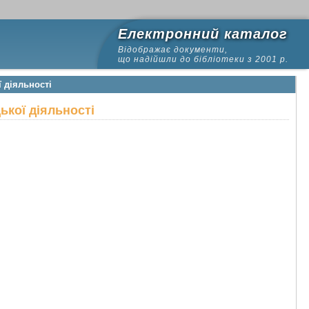
Електронний каталог
Відображає документи,
що надійшли до бібліотеки з 2001 р.
 діяльності
ької діяльності