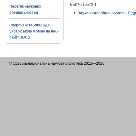
ББК Ч215я73-1
Перелік наукових
спеціальностей
-- 1.
Науково-дослідна робота – Підр
Скорочені таблиці УДК
українською мовою на веб-
сайті UDCS
© Одеська національна наукова бібліотека 2012—2026