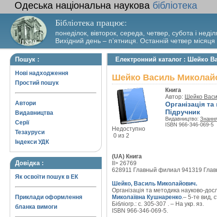
Одеська національна наукова
бібліотека
Бібліотека працює:
понеділок, вівторок, середа, четвер, субота і неділ
Вихідний день – п’ятниця. Останній четвер місяця
Пошук :
Електронний каталог : Шейко Ва
Нові надходження
Шейко Василь Миколайов
Простий пошук
Книга
Автор:
Шейко Васи
Автори
Організація та
Підручник
Видавництва
Видавництво:
Знанн
Серії
ISBN 966-346-069-5
Недоступно
Тезауруси
0 из 2
Індекси УДК
(UA) Книга
Довідка :
II> 26769
628911 Главный филиал 941319 Гла
Як освоїти пошук в ЕК
Шейко, Василь Миколайович.
Організація та методика науково-дослі
Приклади оформлення
Миколаївна Кушнаренко
.– 5-те вид, 
Бібліогр.: с. 305-307 . – На укр. яз.
бланка вимоги
ISBN 966-346-069-5.