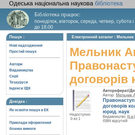
Одеська національна наукова
бібліотека
Бібліотека працює:
понеділок, вівторок, середа, четвер, субота і
до 18.00
Вихідний день – п’ятниця. Останній четвер м
Пошук :
Електронний каталог : Мельник
санітарний день
Нові надходження
Мельник А
Простий пошук
Правонаст
Автори
Видавництва
договорів
Серії
Тезауруси
Індекси УДК
Автореферат/Ди
Автор:
Мельник А
Правонаступ
Довідка :
договорів ко
Як освоїти пошук в ЕК
юрид. наук
Недоступно
Видавництво:
[б.в.]
0 из 1
ISBN відсутній
Приклади оформлення
бланка вимоги