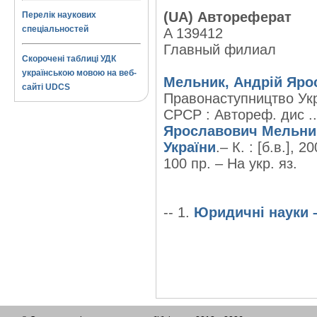
(UA) Автореферат
Перелік наукових
спеціальностей
A 139412
Главный филиал
Скорочені таблиці УДК
українською мовою на веб-
Мельник, Андрій Яро
сайті UDCS
Правонаступництво Ук
СРСР : Автореф. дис ...
Ярославович Мельни
України
.– К. : [б.в.], 2
100 пр. – На укр. яз.
-- 1.
Юридичні науки 