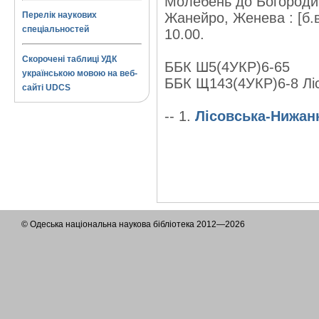
Молебень до Богороди
Перелік наукових
Жанейро, Женева : [б.в.]
спеціальностей
10.00.
Скорочені таблиці УДК
ББК Ш5(4УКР)6-65
українською мовою на веб-
ББК Щ143(4УКР)6-8 Лі
сайті UDCS
-- 1.
Лісовська-Нижанк
© Одеська національна наукова бібліотека 2012—2026