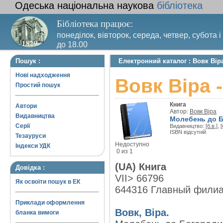
Одеська національна наукова
бібліотека
Бібліотека працює:
понеділок, вівторок, середа, четвер, субота і
до 18.00
Вихідний день – п’ятниця. Останній четвер м
Пошук :
Електронний каталог : Вовк Вір
санітарний день
Нові надходження
Вовк Віра 
Простий пошук
Книга
Автори
Автор:
Вовк Віра
Видавництва
Молебень до Б
Серії
Видавництво:
[б.в.]
,
[
ISBN відсутній
Тезауруси
Недоступно
Індекси УДК
0 из 1
(UA) Книга
Довідка :
VII> 66796
Як освоїти пошук в ЕК
644316 Главный фили
Приклади оформлення
Вовк, Віра.
бланка вимоги