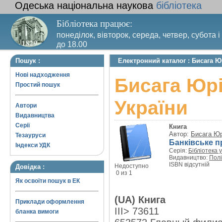
Одеська національна наукова
бібліотека
Бібліотека працює:
понеділок, вівторок, середа, четвер, субота і
до 18.00
Вихідний день – п’ятниця. Останній четвер м
Пошук :
Електронний каталог : Бисага Ю
санітарний день
Нові надходження
Бисага Юрі
Простий пошук
України
Автори
Видавництва
Серії
Книга
Автор:
Бисага Ю
Тезауруси
Банківське п
Індекси УДК
Серія:
Бібліотека 
Видавництво:
Полі
ISBN відсутній
Недоступно
Довідка :
0 из 1
Як освоїти пошук в ЕК
(UA) Книга
Приклади оформлення
III> 73611
бланка вимоги