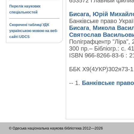
653572 Главный фили
Перелік наукових
спеціальностей
Бисага, Юрій Михайл
Банківське право Украї
Скорочені таблиці УДК
Бисага
,
Микола Васил
українською мовою на веб-
Святослав Васильови
сайті UDCS
Поліграфцентр "Ліра", 
300 пр.– Бібліогр.: с. 4
ISBN 966-8266-83-6 : 2
ББК Х9(4УКР)302я73-1
-- 1.
Банківське право
© Одеська національна наукова бібліотека 2012—2026