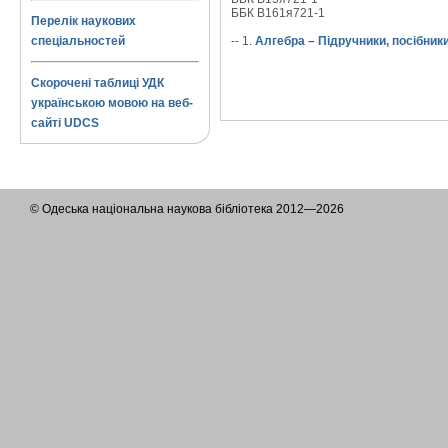
ББК В161я721-1
Перелік наукових
спеціальностей
-- 1.
Алгебра – Підручники, посібник
Скорочені таблиці УДК
українською мовою на веб-
сайті UDCS
© Одеська національна наукова бібліотека 2012—2026