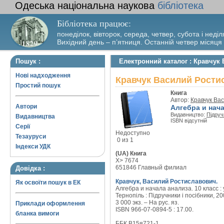
Одеська національна наукова
бібліотека
Бібліотека працює:
понеділок, вівторок, середа, четвер, субота і неділ
Вихідний день – п’ятниця. Останній четвер місяця
Пошук :
Електронний каталог : Кравчук 
Нові надходження
Кравчук Василий Ростис
Простий пошук
Книга
Автор:
Кравчук Ва
Автори
Алгебра и нача
Видавництво:
Підруч
Видавництва
ISBN відсутній
Серії
Недоступно
Тезауруси
0 из 1
Індекси УДК
(UA) Книга
X> 7674
651846 Главный филиал
Довідка :
Кравчук, Василий Ростиславович.
Як освоїти пошук в ЕК
Алгебра и начала анализа. 10 класс : 
Тернопіль : Підручники і посібники, 20
3 000 экз. – На рус. яз.
Приклади оформлення
ISBN 966-07-0894-5 : 17.00.
бланка вимоги
ББК В15я721-1