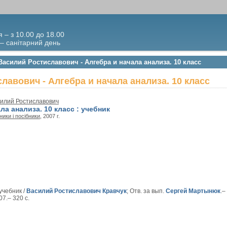
я – з 10.00 до 18.00
 – санітарний день
Василий Ростиславович - Алгебра и начала анализа. 10 класс
лавович - Алгебра и начала анализа. 10 класс
силий Ростиславович
ла анализа. 10 класс : учебник
ники і посібники
, 2007 г.
учебник /
Василий Ростиславович Кравчук
; Отв. за вып.
Сергей Мартынюк
.–
07.– 320 с.