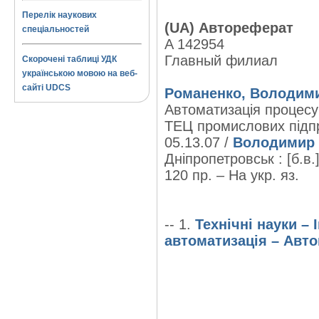
Перелік наукових
(UA) Автореферат
спеціальностей
A 142954
Главный филиал
Скорочені таблиці УДК
українською мовою на веб-
сайті UDCS
Романенко, Володими
Автоматизація процесу
ТЕЦ промислових підпри
05.13.07 /
Володимир 
Дніпропетровськ : [б.в.]
120 пр. – На укр. яз.
-- 1.
Технічні науки –
автоматизація – Авто