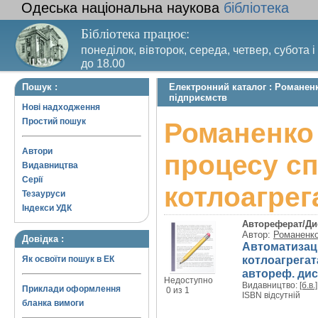
Одеська національна наукова
бібліотека
Бібліотека працює:
понеділок, вівторок, середа, четвер, субота і
до 18.00
Вихідний день – п’ятниця. Останній четвер м
Пошук :
Електронний каталог : Романен
санітарний день
підприємств
Нові надходження
Простий пошук
Романенко 
Автори
процесу сп
Видавництва
Серії
котлоагре
Тезауруси
Індекси УДК
Автореферат/Ди
Автор:
Романенко
Довідка :
Автоматизаці
котлоагрегат
Як освоїти пошук в ЕК
автореф. дис. 
Недоступно
Видавництво:
[б.в.]
Приклади оформлення
0 из 1
ISBN відсутній
бланка вимоги