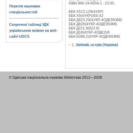
ISBN 966-19-0059-1 : 23.00.
Перелік наукових
ББК Х513.129(4УКР)
спеціальностей
ББК Х9(4УКР)300.42
ББК Д823.29(4УКР-4ОДЕ99ЗМІ)
ББК Д829(4УКР-4ОДЕ99ЗМІ)
Скорочені таблиці УДК
ББК Д221.9(922.8)
українською мовою на веб-
ББК Д18(4УКР-4ОДЕ)5/6
сайті UDCS
ББК Е088.2(4УКР-4ОДЕ99ЗМІ)
-- 1.
Зміїний, острів (Україна)
.
© Одеська національна наукова бібліотека 2012—2026