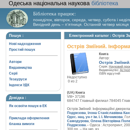
Одеська національна наукова
бібліотека
Бібліотека працює:
понеділок, вівторок, середа, четвер, субота і неділ
Вихідний день – п’ятниця. Останній четвер місяця
Пошук :
Електронний каталог : Острів З
Нові надходження
Острів Зміїний. Інформ
Простий пошук
Книга
Автор:
Автори
Острів Зміїний
Серія:
Науковий прое
Видавництва
Видавництво:
Астроп
Серії
ISBN відсутній
Недоступно
Тезауруси
0 из 2
Індекси УДК
(UA) Книга
VIII> 37196
Довідка :
684747 Главный филиал 784045 Гла
Як освоїти пошук в ЕК
Острів Зміїний. Інформаційні джерела
Подрезова
,
Ілона Станіславівна Ка
Одес. нац. ун-т ім. І. І. Мечникова
; Го
Приклади оформлення
Самодурова
,
Олена Вікторівна Пол
бланка вимоги
Подрезова
.– Одеса : Астропринт, 200
300 пр. – На укр. яз.