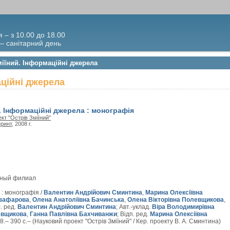
я – з 10.00 до 18.00
 – санітарний день
міїний. Інформаційні джерела
аційні джерела
. Інформаційні джерела : монографія
кт "Острів Зміїний"
ринт
, 2008 г.
вный филиал
 : монографія /
Валентин Андрійович Сминтина
,
Марина Олексіївна
нзафарова
,
Олена Анатоліївна Бачинська
,
Олена Вікторівна Полевщикова
,
л. ред.
Валентин Андрійович Сминтина
; Авт.-уклад.
Віра Володимирівна
евщикова
,
Ганна Павлівна Бахчиванжи
; Відп. ред.
Марина Олексіївна
8.– 390 с.– (Науковий проект "Острів Зміїний" / Кер. проекту В. А. Сминтина)