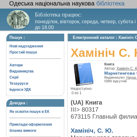
Одеська національна наукова
бібліотека
Бібліотека працює:
понеділок, вівторок, середа, четвер, субота і
до 18.00
Вихідний день – п’ятниця. Останній четвер м
Пошук :
Електронний каталог : Хамініч 
санітарний день
Нові надходження
Хамініч С.
Простий пошук
Книга
Автори
Автор:
Хамініч С. 
Видавництва
Маркетингова т
Серії
Видавництво:
Наука і
ISBN відсутній
Тезауруси
Недоступно
Індекси УДК
0 из 1
(UA) Книга
Довідка :
III> 80317
Як освоїти пошук в ЕК
673115 Главный фили
Приклади оформлення
Хамініч, С. Ю.
бланка вимоги