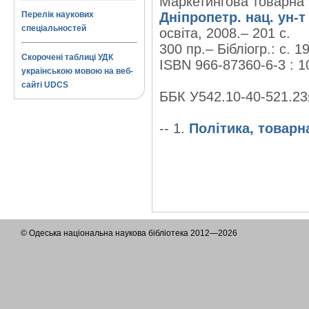
Маркетингова товарна п
Перелік наукових
Дніпропетр. нац. ун-т
спеціальностей
освіта, 2008.– 201 с.
300 пр.– Бібліогр.: с. 1
Скорочені таблиці УДК
ISBN 966-87360-6-3 : 1
українською мовою на веб-
сайті UDCS
ББК У542.10-40-521.23
-- 1.
Політика, товарн
© Одеська національна наукова бібліотека 2012—2026