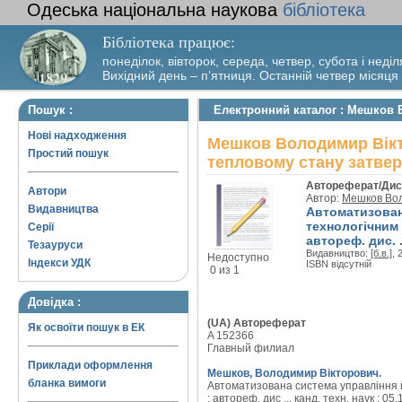
Одеська національна наукова
бібліотека
Бібліотека працює:
понеділок, вівторок, середа, четвер, субота і неділ
Вихідний день – п’ятниця. Останній четвер місяця
Пошук :
Електронний каталог : Мешков 
Нові надходження
Мешков Володимир Вікт
Простий пошук
тепловому стану затверд
Автореферат/Дис
Автори
Автор:
Мешков Вол
Видавництва
Автоматизован
технологічним 
Серії
автореф. дис. .
Тезауруси
Видавництво:
[б.в.]
, 
Недоступно
Індекси УДК
ISBN відсутній
0 из 1
Довідка :
(UA) Автореферат
Як освоїти пошук в ЕК
A 152366
Главный филиал
Приклади оформлення
Мешков, Володимир Вікторович.
бланка вимоги
Автоматизована система управління 
: автореф. дис ... канд. техн. наук : 05.