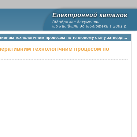
Електронний каталог
Відображає документи,
що надійшли до бібліотеки з 2001 р.
ивним технологічним процесом по тепловому стану затверді...
неративним технологічним процесом по