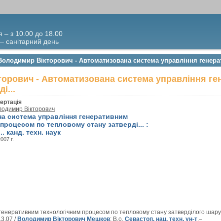
я – з 10.00 до 18.00
 – санітарний день
Володимир Вікторович - Автоматизована система управління генерат
орович - Автоматизована система управління ге
і...
ертація
одимир Вікторович
а система управління генеративним
процесом по тепловому стану затверді... :
.. канд. техн. наук
2007 г.
генеративним технологічним процесом по тепловому стану затверділого шару
13.07 /
Володимир Вікторович Мешков
; В.о.
Севастоп. нац. техн. ун-т
.–