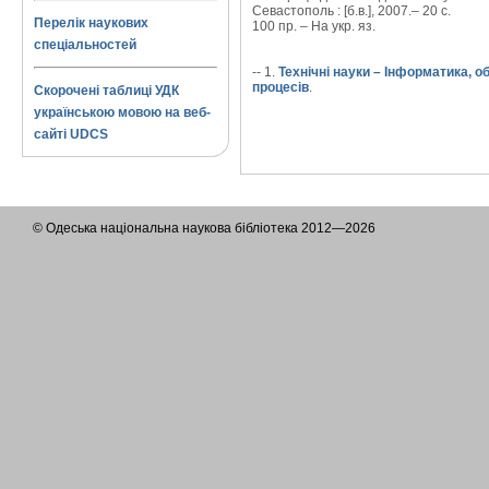
Севастополь : [б.в.], 2007.– 20 с.
Перелік наукових
100 пр. – На укр. яз.
спеціальностей
-- 1.
Технічні науки – Інформатика, 
процесів
.
Скорочені таблиці УДК
українською мовою на веб-
сайті UDCS
© Одеська національна наукова бібліотека 2012—2026