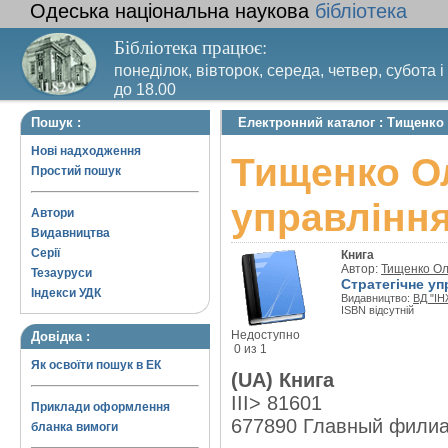
Одеська національна наукова
бібліотека
Бібліотека працює:
понеділок, вівторок, середа, четвер, субота і
до 18.00
Вихідний день – п’ятниця. Останній четвер м
Пошук :
Електронний каталог : Тищенко
санітарний день
Нові надходження
Тищенко Ол
Простий пошук
управлінн
Автори
Видавництва
Серії
Книга
Автор:
Тищенко Ол
Тезауруси
Стратегічне уп
Індекси УДК
Видавництво:
ВД "І
ISBN відсутній
Недоступно
Довідка :
0 из 1
Як освоїти пошук в ЕК
(UA) Книга
III> 81601
Приклади оформлення
677890 Главный фили
бланка вимоги