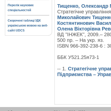
Тищенко, Олександр 
Перелік наукових
спеціальностей
Стратегічне управління
Миколайович Тищенк
Скорочені таблиці УДК
Костянтинович Васи
українською мовою на веб-
Олена Вікторівна Ре
сайті UDCS
ВД "ІНЖЕК", 2009.– 280
500 пр. – На укр. яз.
ISBN 966-392-238-6 : 3
ББК У521.25я73-1
-- 1.
Стратегічне упра
Підприємства – Упра