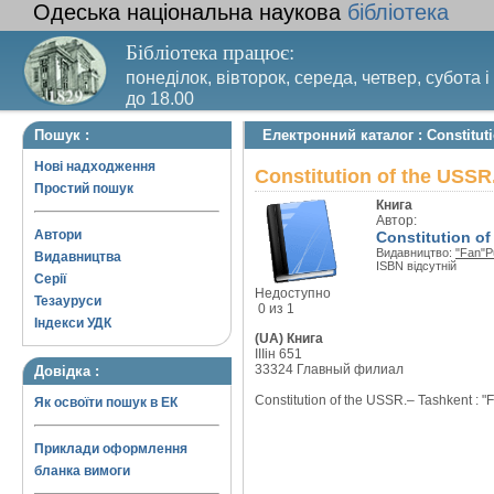
Одеська національна наукова
бібліотека
Бібліотека працює:
понеділок, вівторок, середа, четвер, субота і
до 18.00
Вихідний день – п’ятниця. Останній четвер м
Пошук :
Електронний каталог : Constituti
санітарний день
Нові надходження
Constitution of the USSR
Простий пошук
Книга
Автор:
Автори
Constitution of
Видавництво:
"Fan"P
Видавництва
ISBN відсутній
Серії
Недоступно
Тезауруси
0 из 1
Індекси УДК
(UA) Книга
IIIін 651
33324 Главный филиал
Довідка :
Constitution of the USSR.– Tashkent : "
Як освоїти пошук в ЕК
Приклади оформлення
бланка вимоги