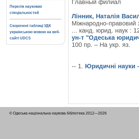
Главный филиал
Перелік наукових
спеціальностей
Лінник, Наталія Васи
Міжнародно-правовий з
Скорочені таблиці УДК
... канд. юрид. наук : 1
українською мовою на веб-
ун-т "Одеська юриди
сайті UDCS
100 пр. – На укр. яз.
-- 1.
Юридичні науки 
© Одеська національна наукова бібліотека 2012—2026