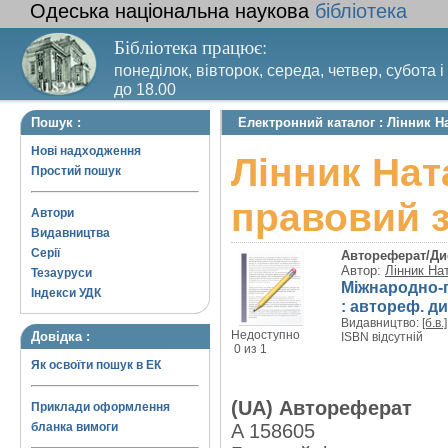
Одеська національна наукова
бібліотека
Бібліотека працює:
понеділок, вівторок, середа, четвер, субота і
до 18.00
Вихідний день – п’ятниця. Останній четвер м
Пошук :
Електронний каталог : Лінник Н
санітарний день
Нові надходження
Лінник Нат
Простий пошук
правовий з
Автори
Видавництва
Серії
Автореферат/Ди
Автор:
Лінник На
Тезауруси
Міжнародно-
Індекси УДК
: автореф. дис
Видавництво:
[б.в.]
Недоступно
Довідка :
ISBN відсутній
0 из 1
Як освоїти пошук в ЕК
(UA) Автореферат
Приклади оформлення
бланка вимоги
A 158605