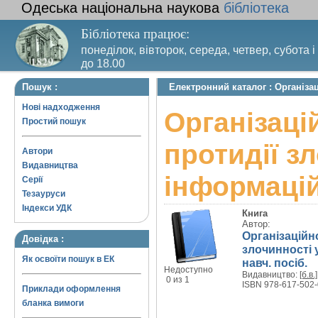
Одеська національна наукова
бібліотека
Бібліотека працює:
понеділок, вівторок, середа, четвер, субота і
до 18.00
Вихідний день – п’ятниця. Останній четвер м
Пошук :
Електронний каталог : Організац
санітарний день
Нові надходження
Організаці
Простий пошук
протидії з
Автори
Видавництва
інформацій
Серії
Тезауруси
Індекси УДК
Книга
Автор:
Організаційн
Довідка :
злочинності у
Як освоїти пошук в ЕК
навч. посіб.
Недоступно
Видавництво:
[б.в.]
0 из 1
ISBN 978-617-502-
Приклади оформлення
бланка вимоги