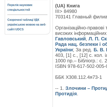
(UA) Книга
Перелік наукових
спеціальностей
III> 84980
703141 Главный фили
Скорочені таблиці УДК
українською мовою на веб-
Організаційно-правові 
сайті UDCS
високих інформаційних т
Гавловський
,
Л. П. С
Рада нац. безпеки і о
України
; За ред.
Б. В.
403, [1] с., [12] с. кол. і
1000 пр.– Бібліогр.: с. 
ISBN 978-617-502-005-0
ББК Х308.112.4я73-1
-- 1.
Злочини – Проти
Протидія
.