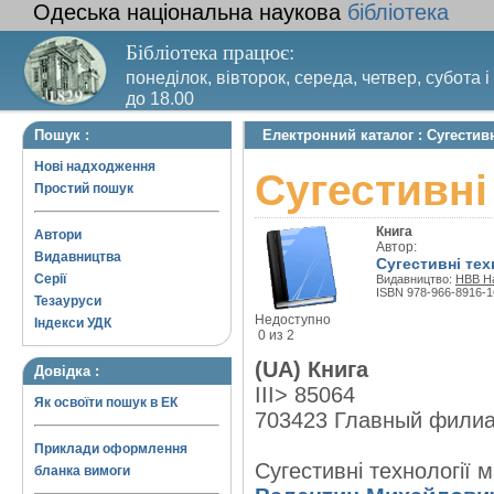
Одеська національна наукова
бібліотека
Бібліотека працює:
понеділок, вівторок, середа, четвер, субота і
до 18.00
Вихідний день – п’ятниця. Останній четвер м
Пошук :
Електронний каталог : Сугестив
санітарний день
Нові надходження
Сугестивні
Простий пошук
Книга
Автори
Автор:
Видавництва
Сугестивні тех
Серії
Видавництво:
НВВ На
ISBN 978-966-8916-1
Тезауруси
Недоступно
Індекси УДК
0 из 2
(UA) Книга
Довідка :
III> 85064
Як освоїти пошук в ЕК
703423 Главный фили
Приклади оформлення
Сугестивні технології м
бланка вимоги