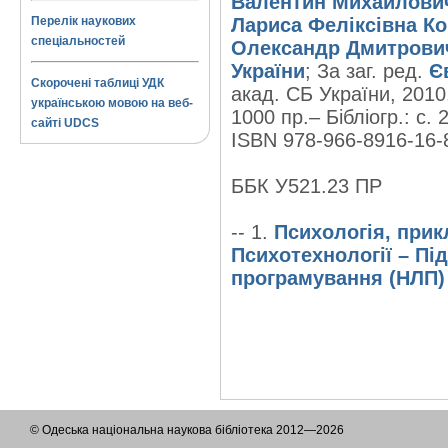
Валентин Михайлови
Перелік наукових
Лариса Феліксівна К
спеціальностей
Олександр Дмитрови
України
; За заг. ред.
Є
Скорочені таблиці УДК
акад. СБ України, 2010
українською мовою на веб-
1000 пр.– Бібліогр.: с. 
сайті UDCS
ISBN 978-966-8916-16-8
ББК У521.23 ПР
-- 1.
Психологія, прик
Психотехнології – Пі
програмування (НЛП) 
© Одеська національна наукова бібліотека 2012—2026