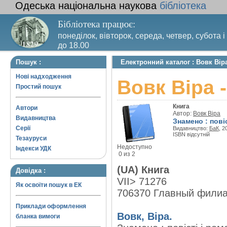
Одеська національна наукова
бібліотека
Бібліотека працює:
понеділок, вівторок, середа, четвер, субота і
до 18.00
Вихідний день – п’ятниця. Останній четвер м
Пошук :
Електронний каталог : Вовк Вір
санітарний день
Нові надходження
Вовк Віра 
Простий пошук
Книга
Автори
Автор:
Вовк Віра
Видавництва
Знамено : пові
Серії
Видавництво:
БаК
, 2
ISBN відсутній
Тезауруси
Недоступно
Індекси УДК
0 из 2
(UA) Книга
Довідка :
VII> 71276
Як освоїти пошук в ЕК
706370 Главный фили
Приклади оформлення
Вовк, Віра.
бланка вимоги