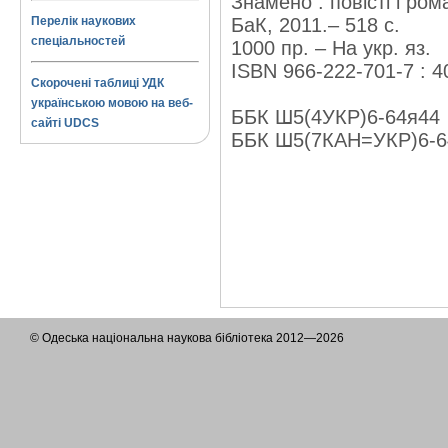
Знамено : повісті і ром
Перелік наукових
БаК, 2011.– 518 с.
спеціальностей
1000 пр. – На укр. яз.
ISBN 966-222-701-7 : 4
Скорочені таблиці УДК
українською мовою на веб-
ББК Ш5(4УКР)6-64я44
сайті UDCS
ББК Ш5(7КАН=УКР)6-6
© Одеська національна наукова бібліотека 2012—2026