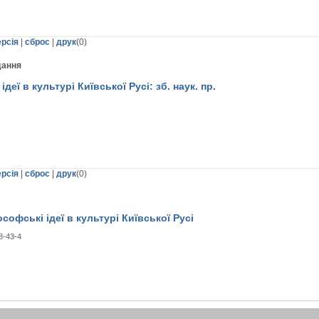
ерсія
|
сброс
|
друк
(
0
)
дання
деї в культурі Київської Русі: зб. наук. пр.
ерсія
|
сброс
|
друк
(
0
)
ософські ідеї в культурі Київської Русі
8-43-4