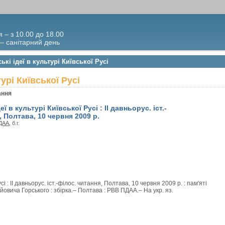
я – з 10.00 до 18.00
 – санітарний день
кі ідеї в культурі Київської Русі
урі Київської Русі
ання
ї в культурі Київської Русі : II давньорус. іст.-
, Полтава, 10 червня 2009 р.
ДАА
, б.г.
сі : II давньорус. іст.-філос. читання, Полтава, 10 червня 2009 р. : пам'яті
овича Горського : збірка.– Полтава : РВВ ПДАА.– На укр. яз.