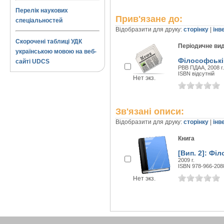
Перелік наукових
Прив'язане до:
спеціальностей
Відобразити для друку:
сторінку
|
інв
Скорочені таблиці УДК
Періодичне ви
українською мовою на веб-
Філософські і
сайті UDCS
РВВ ПДАА, 2008 г.
ISBN відсутній
Нет экз.
Зв'язані описи:
Відобразити для друку:
сторінку
|
інв
Книга
[Вип. 2]: Філ
2009 г.
ISBN 978-966-208
Нет экз.