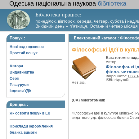
Одеська національна наукова
бібліотека
Бібліотека працює:
понеділок, вівторок, середа, четвер, субота і неділ
Вихідний день – п’ятниця. Останній четвер місяця
Пошук :
Електронний каталог : Філософсь
Нові надходження
Філософські ідеї в культ
Простий пошук
Багатотомне вид
Автор:
Автори
Філософські іде
філос. читання
Видавництва
Видавництво:
РВВ П
Серії
ISBN відсутній
Нет экз.
Тезауруси
Індекси УДК
(UA) Многотомник
Довідка :
Як освоїти пошук в ЕК
Філософські ідеї в культурі Київської Ру
видатного укр. філософа Вілена Сергій
Приклади оформлення
бланка вимоги