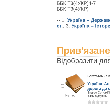
ББК Т3(4УКР)4-7
ББК Т3(4УКР)
-- 1.
Україна – Держа
ст.
. 3.
Україна – Історія
Прив'язане
Відобразити дл
Багатотомне 
Україна. Ан
дорога до се
Вид-во Соломії 
Нет экз.
ISBN відсутній