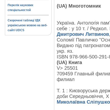
(UA) Многотомник
Перелік наукових
спеціальностей
Скорочені таблиці УДК
Україна. Антологія пам
українською мовою на веб-
себе : у 10 т. / Редкол.
сайті UDCS
Дмитрович Литвинов
Соломії Павличко "Осн
Видано під патронатом 
укр. яз.
ISBN 978-966-500-291-
(UA) Книга
V> 25501
709459 Главный филиа
филиал
Т. 1 : Києворуська дер
доби Середньовіччя, X -
Миколаївна Сліпушко