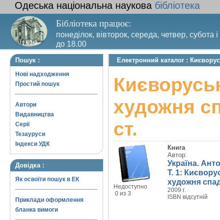
Одеська національна наукова
бібліотека
Бібліотека працює:
понеділок, вівторок, середа, четвер, субота і
до 18.00
Вихідний день – п’ятниця. Останній четвер м
Пошук :
Електронний каталог : Києворус
санітарний день
Нові надходження
Києворуськ
Простий пошук
художня сп
Автори
Видавництва
ст.
Серії
Тезауруси
Індекси УДК
Книга
Автор:
Україна. Ант
Довідка :
Т. 1: Києвору
Як освоїти пошук в ЕК
художня спадщ
Недоступно
2009 г.
0 из 3
ISBN відсутній
Приклади оформлення
бланка вимоги