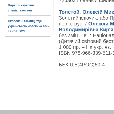
726363 Главный фили
Перелік наукових
спеціальностей
Толстой, Олексій Ми
Золотий ключик, або При
Скорочені таблиці УДК
пер. с рус. /
Олексій 
українською мовою на веб-
Володимирівна Кир'я
сайті UDCS
без змін.– К. : Націона
(Дитячий світовий бест
1 000 пр. – На укр. яз.
ISBN 978-966-339-511-1
ББК Ш5(4РОС)60-4