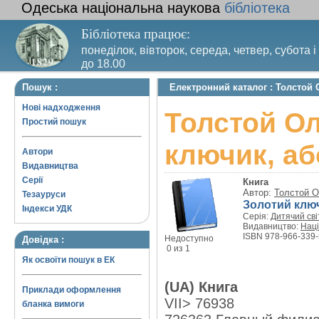
Одеська національна наукова
бібліотека
Бібліотека працює:
понеділок, вівторок, середа, четвер, субота і
до 18.00
Вихідний день – п’ятниця. Останній четвер м
Пошук :
Електронний каталог : Толстой
санітарний день
Нові надходження
Толстой Ол
Простий пошук
ключик, аб
Автори
Видавництва
Серії
Книга
Автор:
Толстой О
Тезауруси
Золотий ключ
Індекси УДК
Серія:
Дитячий св
Видавництво:
Наці
ISBN 978-966-339-
Недоступно
Довідка :
0 из 1
Як освоїти пошук в ЕК
(UA) Книга
Приклади оформлення
VII> 76938
бланка вимоги