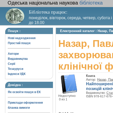
Одеська національна наукова
бібліотека
Бібліотека працює:
понеділок, вівторок, середа, четвер, субота і
до 18.00
Вихідний день – п’ятниця. Останній четвер м
Пошук :
Електронний каталог : Назар, П
санітарний день
Нові надходження
Назар, Пав
Простий пошук
захворюван
Автори
Видавництва
клінічної ф
Серії
Тезауруси
Індекси УДК
Книга
Автор:
Назар, Па
Найпоширеніш
Довідка :
позицій клініч
Як освоїти пошук в ЕК
Видавництво:
Ста
Недоступно
ISBN 978-617-676-
0 из 1
Приклади оформлення
бланка вимоги