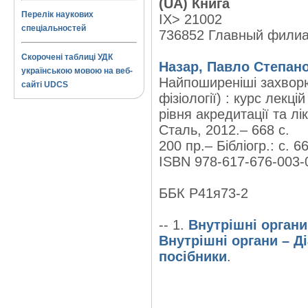
(UA) Книга
Перелік наукових
IX> 21002
спеціальностей
736852 Главный фили
Скорочені таблиці УДК
Назар, Павло Степан
українською мовою на веб-
Найпоширеніші захворюв
сайті UDCS
фізіології) : курс лекці
рівня акредитації та лік
Сталь, 2012.– 668 с.
200 пр.– Бібліогр.: с. 6
ISBN 978-617-676-003-0
ББК Р41я73-2
-- 1.
Внутрішні органи
Внутрішні органи – Ді
посібники
.