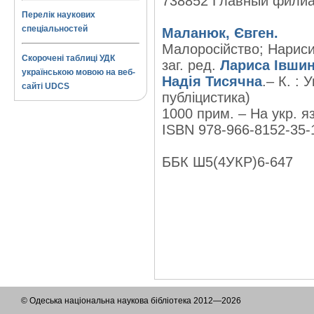
738852 Главный фили
Перелік наукових
спеціальностей
Маланюк, Євген.
Малоросійство; Нариси 
Скорочені таблиці УДК
заг. ред.
Лариса Івши
українською мовою на веб-
Надія Тисячна
.– К. : 
сайті UDCS
публіцистика)
1000 прим. – На укр. яз
ISBN 978-966-8152-35-1
ББК Ш5(4УКР)6-647
© Одеська національна наукова бібліотека 2012—2026