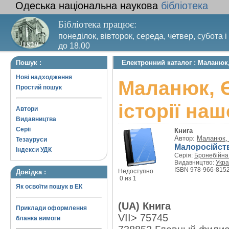
Одеська національна наукова
бібліотека
Бібліотека працює:
понеділок, вівторок, середа, четвер, субота і
до 18.00
Вихідний день – п’ятниця. Останній четвер м
Пошук :
Електронний каталог : Маланюк,
санітарний день
Нові надходження
Маланюк, Є
Простий пошук
історії наш
Автори
Видавництва
Серії
Книга
Автор:
Маланюк,
Тезауруси
Малоросійств
Індекси УДК
Серія:
Бронебійна
Видавництво:
Укра
ISBN 978-966-8152
Недоступно
Довідка :
0 из 1
Як освоїти пошук в ЕК
(UA) Книга
Приклади оформлення
VII> 75745
бланка вимоги