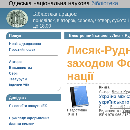
Одеська національна наукова
бібліотека
Бібліотека працює:
понеділок, вівторок, середа, четвер, субота і
до 18.00
Вихідний день – п’ятниця. Останній четвер м
Пошук :
Електронний каталог : Лисяк-Ру
санітарний день
Нові надходження
Лисяк-Рудн
Простий пошук
заходом Фо
Автори
Видавництва
нації
Серії
Тезауруси
Індекси УДК
Книга
Автор:
Лисяк-Руд
Україна між 
Довідка :
українського
Як освоїти пошук в ЕК
Серія:
Бронебійна
Недоступно
Видавництво:
Укра
0 из 1
ISBN 978-966-8152
Приклади оформлення
бланка вимоги