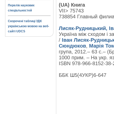
(UA) Книга
Перелік наукових
VII> 75743
спеціальностей
738854 Главный фили
Скорочені таблиці УДК
українською мовою на веб-
Лисяк-Рудницький, Ів
сайті UDCS
Україна між сходом і з
/
Іван Лисяк-Рудниць
Сюндюков
,
Марія То
група, 2012.– 63 с.– (Б
1000 прим. – На укр. яз
ISBN 978-966-8152-38-2
ББК Ш5(4УКР)6-647