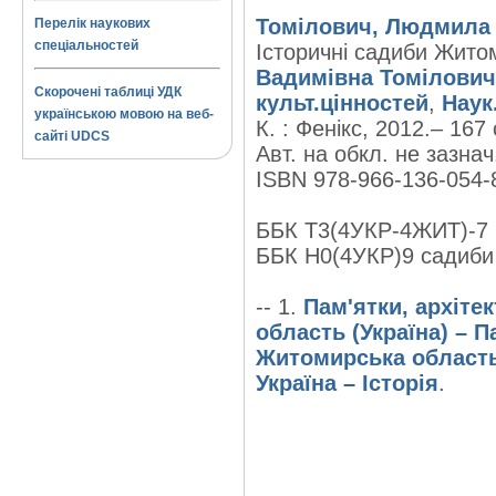
Томілович, Людмила 
Перелік наукових
спеціальностей
Історичні садиби Житом
Вадимівна Томілович
Скорочені таблиці УДК
культ.цінностей
,
Наук
українською мовою на веб-
К. : Фенікс, 2012.– 167 с.
сайті UDCS
Авт. на обкл. не зазнач.
ISBN 978-966-136-054-8
ББК Т3(4УКР-4ЖИТ)-7
ББК Н0(4УКР)9 садиби
-- 1.
Пам'ятки, архітек
область (Україна) – Па
Житомирська область 
Україна – Історія
.