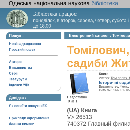
Одеська національна наукова
бібліотека
Бібліотека працює:
понеділок, вівторок, середа, четвер, субота і
до 18.00
Вихідний день – п’ятниця. Останній четвер м
Пошук :
Електронний каталог : Томілов
санітарний день
Нові надходження
Томілович,
Простий пошук
садиби Жи
Автори
Видавництва
Серії
Книга
Автор:
Томілович,
Тезауруси
Історичні сади
Індекси УДК
Видавництво:
Фенікс
ISBN 978-966-136-05
Недоступно
Довідка :
0 из 1
Як освоїти пошук в ЕК
(UA) Книга
V> 26513
Приклади оформлення
740372 Главный фили
бланка вимоги