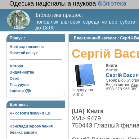
Одеська національна наукова
бібліотека
Бібліотека працює:
понеділок, вівторок, середа, четвер, субота і
до 18.00
Вихідний день – п’ятниця. Останній четвер м
Пошук :
Електронний каталог : Сергій 
санітарний день
Нові надходження
Сергій Ва
Простий пошук
Книга
Автори
Автор:
Видавництва
Сергій Василь
Серії
Серія:
Біобібліогр
Тезауруси
Видавництво:
Ака
ISBN 978-966-360-
Недоступно
Індекси УДК
0 из 2
Довідка :
(UA) Книга
Як освоїти пошук в ЕК
XVI> 9479
750443 Главный фили
Приклади оформлення
бланка вимоги