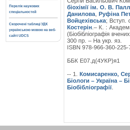
Сергій Васильович Коміс
Перелік наукових
біохімії ім. О. В. Пал
спеціальностей
Данилова
,
Руфіна Пе
Войцехівська
; Вступ.
Скорочені таблиці УДК
Костерін
.– К. : Академ
українською мовою на веб-
(Біобібліографія вчених
сайті UDCS
300 пр. – На укр. яз.
ISBN 978-966-360-225-7
ББК Е07.д(4УКР)я1
-- 1.
Комисаренко, Сер
Біологи – Україна – Б
Біобібліографії
.