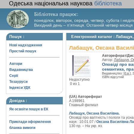
Одеська національна наукова
бібліотека
Бібліотека працює:
понеділок, вівторок, середа, четвер, субота і неділ
Вихідний день – п’ятниця. Останній четвер місяця
Пошук :
Електронний каталог : Лабащук, 
Нові надходження
Лабащук, Оксана Василів
Простий пошук
Автореферат/Дис
Автор:
Лабащук, О
Автори
Оповіді про ваг
семантика, пра
Видавництва
Видавництво:
[б.в.]
, 
Серії
ISBN відсутній
Недоступно
Тезауруси
0 из 1
Індекси УДК
(UA) Автореферат
Довідка :
A 198961
Главный филиал
Як освоїти пошук в ЕК
Лабащук, Оксана Василівна.
Оповіді про вагітність і пологи та ус
Приклади оформлення
наук : 10.01.07 /
Оксана Василівна Л
130 пр. – На укр. яз.
бланка вимоги