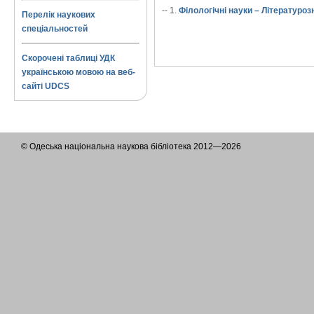
-- 1.
Філологічні науки – Літературо
Перелік наукових
спеціальностей
Скорочені таблиці УДК
українською мовою на веб-
сайті UDCS
© Одеська національна наукова бібліотека 2012—2026