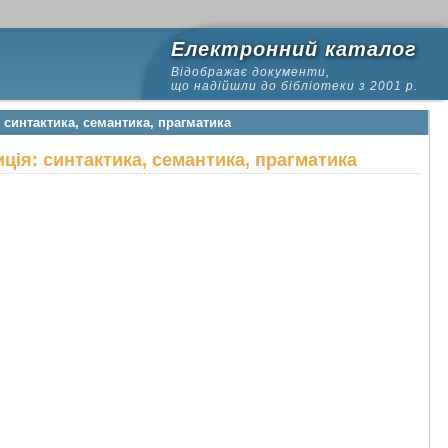
Електронний каталог
Відображає документи,
що надійшли до бібліотеки з 2001 р.
: синтактика, семантика, прагматика
иція: синтактика, семантика, прагматика