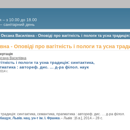
я – з 10.00 до 18.00
 – санітарний день
Оксана Василівна - Оповіді про вагітність і пологи та усна традиція
на - Оповіді про вагітність і пологи та усна трад
ертація
ксана Василівна
ітність і пологи та усна традиція: синтактика,
гматика : автореф. дис. … д-ра філол. наук
2014 г.
на традиція: синтактика, семантика, прагматика : автореф. дис. … д-ра філол.
абащук
,
Львів. нац. ун-т ім. І. Франка
.– Львів : [б.в.], 2014.– 28 с.