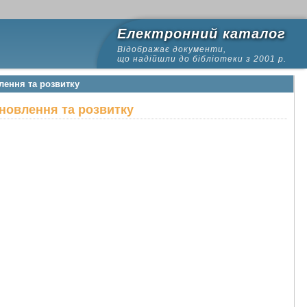
Електронний каталог
Відображає документи,
що надійшли до бібліотеки з 2001 р.
лення та розвитку
ановлення та розвитку