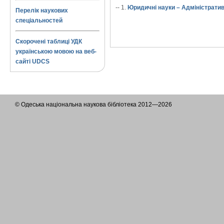
-- 1.
Юридичні науки – Адміністратив
Перелік наукових
спеціальностей
Скорочені таблиці УДК
українською мовою на веб-
сайті UDCS
© Одеська національна наукова бібліотека 2012—2026