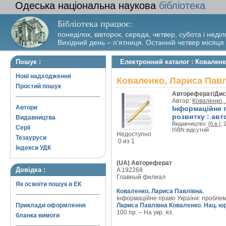
Одеська національна наукова
бібліотека
Бібліотека працює:
понеділок, вівторок, середа, четвер, субота і неділ
Вихідний день – п’ятниця. Останній четвер місяця
Пошук :
Електронний каталог : Коваленк
Нові надходження
Коваленко, Лариса Павл
Простий пошук
Автореферат/Дис
Автор:
Коваленко,
Автори
Інформаційне 
розвитку : авт
Видавництва
Видавництво:
[б.в.]
, 
Серії
ISBN відсутній
Недоступно
Тезауруси
0 из 1
Індекси УДК
(UA) Автореферат
Довідка :
A 192268
Главный филиал
Як освоїти пошук в ЕК
Коваленко, Лариса Павлівна.
Інформаційне право України: проблеми 
Приклади оформлення
Лариса Павлівна Коваленко
,
Нац. юр
100 пр. – На укр. яз.
бланка вимоги