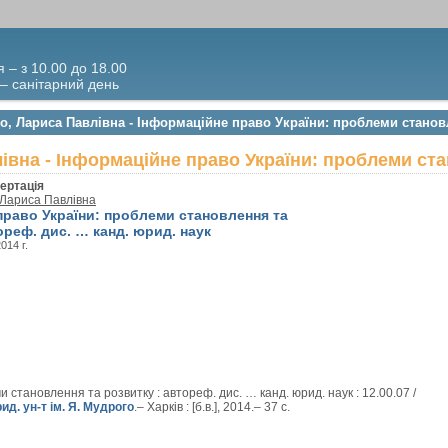
я – з 10.00 до 18.00
 – санітарний день
о, Лариса Павлівна - Інформаційне право України: проблеми станов
івна - Інформаційне право України: проблеми ст
ертація
 Лариса Павлівна
право України: проблеми становлення та
ореф. дис. … канд. юрид. наук
2014 г.
становлення та розвитку : автореф. дис. … канд. юрид. наук : 12.00.07 /
ид. ун-т ім. Я. Мудрого
.– Харків : [б.в.], 2014.– 37 с.