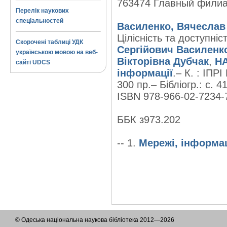
763474 Главный фили
Перелік наукових
спеціальностей
Василенко, Вячеслав
Цілісність та доступні
Скорочені таблиці УДК
Сергійович Василенк
українською мовою на веб-
Вікторівна Дубчак
,
НА
сайті UDCS
інформації
.– К. : ІПР
300 пр.– Бібліогр.: с. 4
ISBN 978-966-02-7234-7
ББК з973.202
-- 1.
Мережі, інформац
© Одеська національна наукова бібліотека 2012—2026