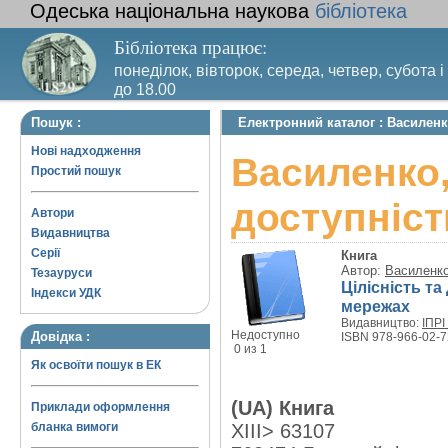
Одеська національна наукова
бібліотека
Бібліотека працює:
понеділок, вівторок, середа, четвер, субота і
до 18.00
Вихідний день – п’ятниця. Останній четвер м
Пошук :
Електронний каталог : Василенк
санітарний день
Нові надходження
Василенко,
Простий пошук
доступніст
Автори
Видавництва
Серії
Книга
Автор:
Василенко
Тезауруси
Цілісність та
Індекси УДК
мережах
Видавництво:
ІПРІ
Недоступно
Довідка :
ISBN 978-966-02-7
0 из 1
Як освоїти пошук в ЕК
(UA) Книга
Приклади оформлення
бланка вимоги
XIII> 63107