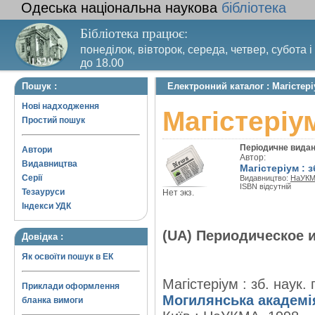
Одеська національна наукова
бібліотека
Бібліотека працює:
понеділок, вівторок, середа, четвер, субота і
до 18.00
Вихідний день – п’ятниця. Останній четвер м
Пошук :
Електронний каталог : Магістер
санітарний день
Нові надходження
Магістеріу
Простий пошук
Періодичне вида
Автори
Автор:
Видавництва
Магістеріум : з
Серії
Видавництво:
НаУК
ISBN відсутній
Тезауруси
Нет экз.
Індекси УДК
(UA) Периодическое 
Довідка :
Як освоїти пошук в ЕК
Магістеріум : зб. наук.
Приклади оформлення
Могилянська академі
бланка вимоги