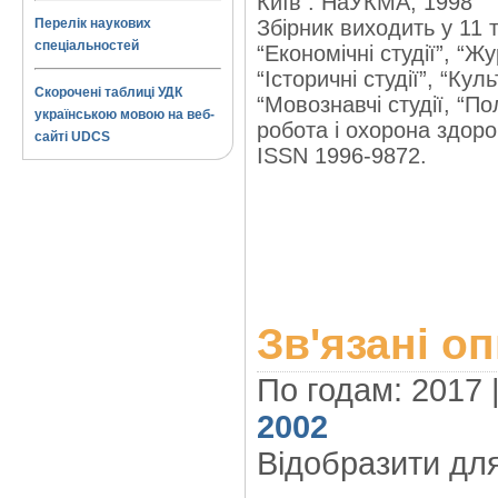
Київ : НаУКМА, 1998
Перелік наукових
Збірник виходить у 11 т
спеціальностей
“Економічні студії”, “Ж
“Історичні студії”, “Кул
Скорочені таблиці УДК
“Мовознавчі студії, “По
українською мовою на веб-
робота і охорона здоров'
сайті UDCS
ISSN 1996-9872.
Зв'язані о
По годам: 2017 
2002
Відобразити дл