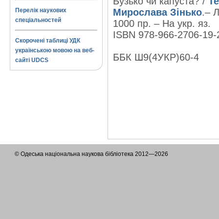
Бузько чи капуста? /
Т
Перелік наукових
Мирослава Зінько
.– Л
спеціальностей
1000 пр. – На укр. яз.
ISBN 978-966-2706-19-2
Скорочені таблиці УДК
українською мовою на веб-
ББК Ш9(4УКР)60-4
сайті UDCS
© Одеська національна наукова бібліотека 2012—2026