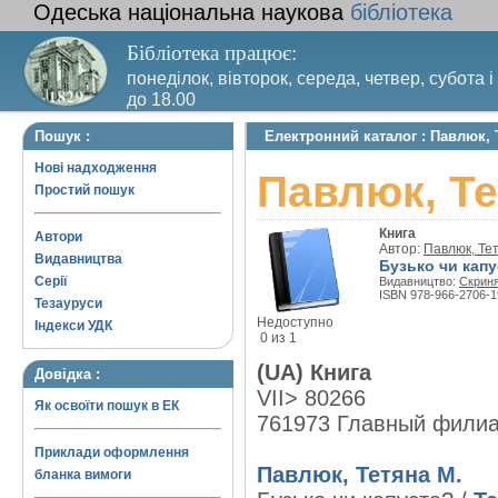
Одеська національна наукова
бібліотека
Бібліотека працює:
понеділок, вівторок, середа, четвер, субота і
до 18.00
Вихідний день – п’ятниця. Останній четвер м
Пошук :
Електронний каталог : Павлюк, 
санітарний день
Нові надходження
Павлюк, Те
Простий пошук
Книга
Автори
Автор:
Павлюк, Те
Видавництва
Бузько чи кап
Серії
Видавництво:
Скрин
ISBN 978-966-2706-1
Тезауруси
Недоступно
Індекси УДК
0 из 1
(UA) Книга
Довідка :
VII> 80266
Як освоїти пошук в ЕК
761973 Главный фили
Приклади оформлення
Павлюк, Тетяна М.
бланка вимоги