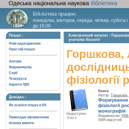
Одеська національна наукова
бібліотека
Бібліотека працює:
понеділок, вівторок, середа, четвер, субота і
до 18.00
Вихідний день – п’ятниця. Останній четвер м
Пошук :
Електронний каталог : Горшкова
санітарний день
учителів біології
Нові надходження
Простий пошук
Горшкова, 
Автори
дослідниць
Видавництва
Серії
фізіології 
Тезауруси
Індекси УДК
Книга
Автор:
Горшкова,
Довідка :
Формування д
фізіології ро
Як освоїти пошук в ЕК
монографія
Недоступно
Видавництво:
РВВ 
Приклади оформлення
0 из 1
ISBN відсутній
бланка вимоги