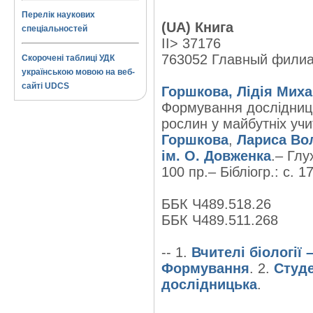
Перелік наукових
(UA) Книга
спеціальностей
II> 37176
763052 Главный фили
Скорочені таблиці УДК
українською мовою на веб-
сайті UDCS
Горшкова, Лідія Миха
Формування дослідницьк
рослин у майбутніх учит
Горшкова
,
Лариса Во
ім. О. Довженка
.– Глу
100 пр.– Бібліогр.: с. 17
ББК Ч489.518.26
ББК Ч489.511.268
-- 1.
Вчителі біології
Формування
. 2.
Студе
дослідницька
.