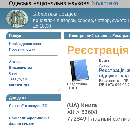
Одеська національна наукова
бібліотека
Бібліотека працює:
понеділок, вівторок, середа, четвер, субота і
до 18.00
Вихідний день – п’ятниця. Останній четвер м
Пошук :
Електронний каталог : Реєстраці
санітарний день
Нові надходження
Реєстрація
Простий пошук
Книга
Автори
Автор:
Видавництва
Реєстрація, з
Серії
підсумк. наук
Тезауруси
Видавництво:
ІПРІ
Недоступно
ISBN 978-966-02-7
Індекси УДК
0 из 1
Довідка :
(UA) Книга
Як освоїти пошук в ЕК
XIII> 63608
772849 Главный фили
Приклади оформлення
бланка вимоги