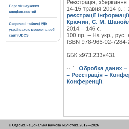
Реєстрація, зберігання 
Перелік наукових
14-15 травня 2014 р. : 
спеціальностей
реєстрації інформаці
Крючин
,
С. М. Шаной
Скорочені таблиці УДК
2014.– 146 с.
українською мовою на веб-
100 пр. – На укр., рус. 
сайті UDCS
ISBN 978-966-02-7284-2
ББК з973.233я431
-- 1.
Обробка даних – 
– Реєстрація – Конфе
Конференції
.
© Одеська національна наукова бібліотека 2012—2026