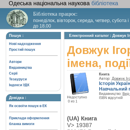
Одеська національна наукова
бібліотека
Бібліотека працює:
понеділок, вівторок, середа, четвер, субота і
до 18.00
Вихідний день – п’ятниця. Останній четвер м
Пошук :
Електронний каталог : Довжук Іг
санітарний день
Нові надходження
Довжук Іго
Простий пошук
імена, поді
Автори
Видавництва
Серії
Книга
Автор:
Довжук Іг
Тезауруси
Історія Україн
Індекси УДК
Навчальний 
Видавництво:
Вид-
Недоступно
Довідка :
ISBN відсутній
0 из 1
Як освоїти пошук в ЕК
(UA) Книга
Приклади оформлення
бланка вимоги
V> 19387