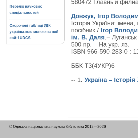
580472 Главный фили
Перелік наукових
спеціальностей
Довжук, Ігор Володи
Історія України: імена,
Скорочені таблиці УДК
посібник /
Ігор Волод
українською мовою на веб-
ім. В. Даля
.– Луганськ
сайті UDCS
500 пр. – На укр. яз.
ISBN 966-590-283-0 : 1
ББК Т3(4УКР)6
-- 1.
Україна – Історія
© Одеська національна наукова бібліотека 2012—2026