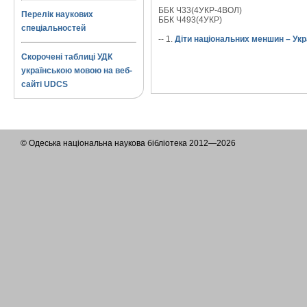
ББК Ч33(4УКР-4ВОЛ)
Перелік наукових
ББК Ч493(4УКР)
спеціальностей
-- 1.
Діти національних меншин – Укра
Скорочені таблиці УДК
українською мовою на веб-
сайті UDCS
© Одеська національна наукова бібліотека 2012—2026