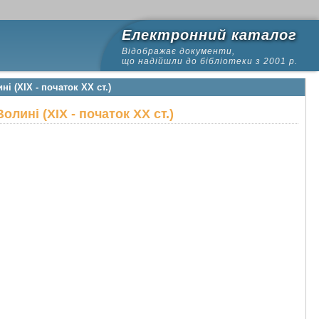
Електронний каталог
Відображає документи,
що надійшли до бібліотеки з 2001 р.
 (XIX - початок XX ст.)
ині (XIX - початок XX ст.)