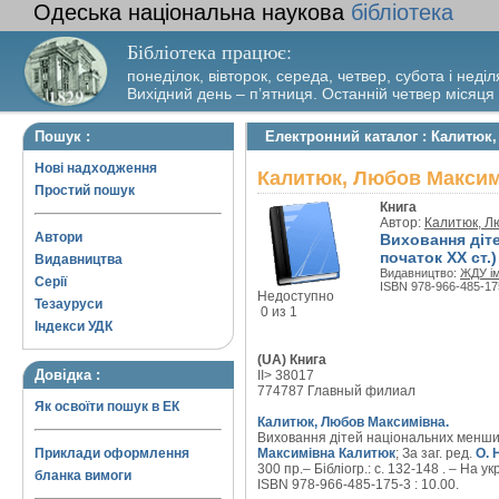
Одеська національна наукова
бібліотека
Бібліотека працює:
понеділок, вівторок, середа, четвер, субота і неділ
Вихідний день – п’ятниця. Останній четвер місяця
Пошук :
Електронний каталог : Калитюк,
Нові надходження
Калитюк, Любов Максимі
Простий пошук
Книга
Автор:
Калитюк, Л
Автори
Виховання діте
початок XX ст.)
Видавництва
Видавництво:
ЖДУ ім
Серії
ISBN 978-966-485-17
Недоступно
Тезауруси
0 из 1
Індекси УДК
(UA) Книга
Довідка :
II> 38017
774787 Главный филиал
Як освоїти пошук в ЕК
Калитюк, Любов Максимівна.
Виховання дітей національних меншин н
Приклади оформлення
Максимівна Калитюк
; За заг. ред.
О. 
300 пр.– Бібліогр.: с. 132-148 . – На укр
бланка вимоги
ISBN 978-966-485-175-3 : 10.00.