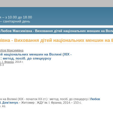
я – з 10.00 до 18.00
 – санітарний день
 Любов Максимівна - Виховання дітей національних меншин на Волині
вна - Виховання дітей національних меншин на Вол
юбов Максимівна
й національних меншин на Волині (XIX -
 : метод. посіб. до спецкурсу
. І. Франка
, 2014 г.
5-3
а Волині (XIX - початок XX ст.) : метод. посіб. до спецкурсу /
Любов
Н. Дем'янчук
.– Житомир : ЖДУ ім. І. Франка, 2014.– 153 с.
. яз.