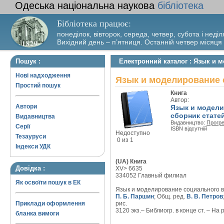
Одеська національна наукова
бібліотека
Бібліотека працює:
понеділок, вівторок, середа, четвер, субота і неділ
Вихідний день – п’ятниця. Останній четвер місяця
Пошук :
Електронний каталог : Язык и 
Нові надходження
Язык и моделирование 
Простий пошук
Книга
Автор:
Автори
Язык и модели
сборник стате
Видавництва
Видавництво:
Прогр
Серії
ISBN відсутній
Недоступно
Тезауруси
0 из 1
Індекси УДК
(UA) Книга
Довідка :
XV> 6635
334052 Главный филиал
Як освоїти пошук в ЕК
Язык и моделирование социального взаи
П. Б. Паршин
; Общ. ред.
В. В. Петров
Приклади оформлення
рис.
3120 экз.– Библиогр. в конце ст. – На ру
бланка вимоги