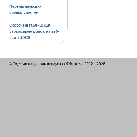
Перелік наукових
спеціальностей
Скорочені таблиці УДК
українською мовою на веб-
сайті UDCS
© Одеська національна наукова бібліотека 2012—2026