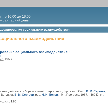
я – з 10.00 до 18.00
 – санітарний день
моделирование социального взаимодействия
социального взаимодействия
рование социального взаимодействия :
й
есс
, 1987 г.
модействия : сборник статей : пер. с англ., фр., нем. / Сост.
В. М. Сергеев
,
; Вступ. ст.
В. М. Сергеев
; ред.
Н. Н. Попов
.– М. : Прогресс, 1987.– 462,[2] с. :
с. яз. : 1.90.