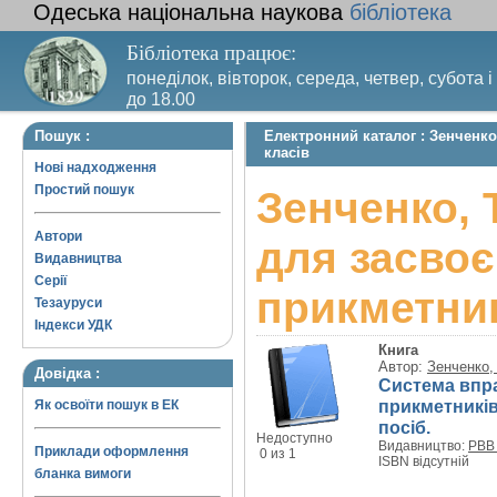
Одеська національна наукова
бібліотека
Бібліотека працює:
понеділок, вівторок, середа, четвер, субота і
до 18.00
Вихідний день – п’ятниця. Останній четвер м
Пошук :
Електронний каталог : Зенченк
санітарний день
класів
Нові надходження
Простий пошук
Зенченко, 
Автори
для засвоє
Видавництва
Серії
прикметник
Тезауруси
Індекси УДК
Книга
Автор:
Зенченко,
Довідка :
Система впра
прикметників
Як освоїти пошук в ЕК
посіб.
Недоступно
Видавництво:
РВВ 
Приклади оформлення
0 из 1
ISBN відсутній
бланка вимоги