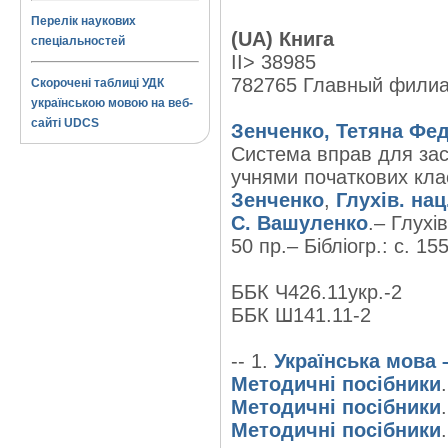
Перелік наукових
(UA) Книга
спеціальностей
II> 38985
782765 Главный фили
Скорочені таблиці УДК
українською мовою на веб-
сайті UDCS
Зенченко, Тетяна Фед
Система вправ для зас
учнями початкових класі
Зенченко
,
Глухів. нац
С. Вашуленко
.– Глухі
50 пр.– Бібліогр.: с. 155
ББК Ч426.11укр.-2
ББК Ш141.11-2
-- 1.
Українська мова 
Методичні посібники
Методичні посібники
Методичні посібники
.