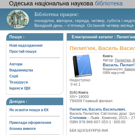
Одеська національна наукова
бібліотека
Бібліотека працює:
понеділок, вівторок, середа, четвер, субота і неділ
Вихідний день – п’ятниця. Останній четвер місяця
Пошук :
Електронний каталог : Пилип'ю
Нові надходження
Пилип'юк, Василь Васил
Простий пошук
Книга
Автор:
Пилип'юк, 
Автори
Василь Пилип'ю
Видавництво:
Камен
Видавництва
ISBN відсутній
Серії
Недоступно
Тезауруси
0 из 1
Індекси УДК
(UA) Книга
XIV> 18000
790009 Главный филиал
Довідка :
Пилип'юк, Василь Васильович.
Як освоїти пошук в ЕК
Василь Пилип'юк: Світлопис душі : [ал
Степовик
.– Львів : Каменяр, 2015.– 279
ISBN 978-966-607-353-1 : 600.00.
Приклади оформлення
бланка вимоги
ББК Щ163(4УКР)6-8я6