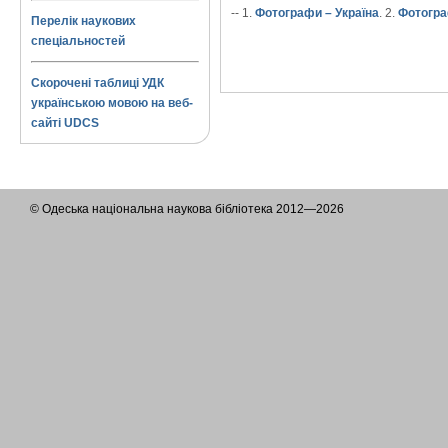
-- 1.
Фотографи – Україна
. 2.
Фотогра
Перелік наукових
спеціальностей
Скорочені таблиці УДК
українською мовою на веб-
сайті UDCS
© Одеська національна наукова бібліотека 2012—2026