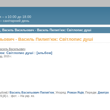
я – з 10.00 до 18.00
 – санітарний день
к, Василь Васильович - Василь Пилип'юк: Світлопис душі
ьович - Василь Пилип'юк: Світлопис душі
Василь Васильович
к: Світлопис душі : [альбом]
яр
, 2015 г.
ьбом] /
Василь Васильович Пилип'юк
; Упоряд.
Роман Яців
; Передм.
Дмитро
,[4] с. : фот. – На укр. яз.