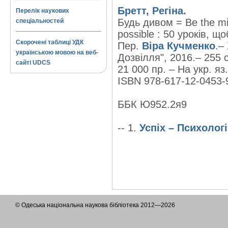
Бретт, Регіна.
Перелік наукових
Будь дивом = Be the mir
спеціальностей
possible : 50 уроків,
Скорочені таблиці УДК
Пер.
Віра Кучменко
.–
українською мовою на веб-
Дозвілля", 2016.– 255 с
сайті UDCS
21 000 пр. – На укр. яз.
ISBN 978-617-12-0453-9
ББК Ю952.2я9
-- 1.
Успіх – Психолог
© Одеська національна наукова бібліотека 2012—2026