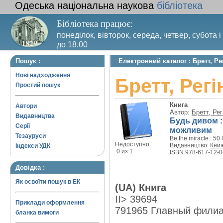
Одеська національна наукова
бібліотека
Бібліотека працює:
понеділок, вівторок, середа, четвер, субота і
до 18.00
Вихідний день – п’ятниця. Останній четвер м
Пошук :
Електронний каталог : Бретт, Ре
санітарний день
Нові надходження
Бретт, Рег
Простий пошук
Книга
Автори
Автор:
Бретт, Рег
Видавництва
Будь дивом :
Серії
можливим
Тезауруси
Be the miracle : 50
Недоступно
Видавництво:
Книж
Індекси УДК
0 из 1
ISBN 978-617-12-0
Довідка :
Як освоїти пошук в ЕК
(UA) Книга
II> 39694
Приклади оформлення
791965 Главный фили
бланка вимоги