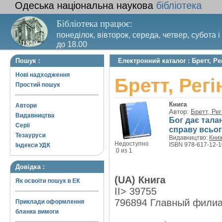
Одеська національна наукова
бібліотека
Бібліотека працює:
понеділок, вівторок, середа, четвер, субота і
до 18.00
Вихідний день – п’ятниця. Останній четвер м
Пошук :
Електронний каталог : Бретт, Рег
санітарний день
Нові надходження
Бретт, Регі
Простий пошук
Книга
Автори
Автор:
Бретт, Рег
Видавництва
Бог дає талан
Серії
справу всьог
Тезауруси
Видавництво:
Книж
Недоступно
ISBN 978-617-12-1
Індекси УДК
0 из 1
Довідка :
(UA) Книга
Як освоїти пошук в ЕК
II> 39755
796894 Главный фили
Приклади оформлення
бланка вимоги