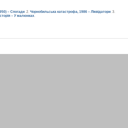
950) – Спогади
. 2.
Чорнобильська катастрофа, 1986 – Ліквідатори
. 3.
сторія – У малюнках
.