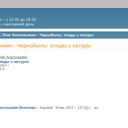
я – з 10.00 до 18.00
 – санітарний день
о, Олег Анатольевич - Чернобыль: этюды с натуры
ьевич - Чернобыль: этюды с натуры
Олег Анатольевич
тюды с натуры
 2017 г.
2-6
натольевич Векленко
.– Харьков : Точка, 2017.– 137,[2] с. : ил.