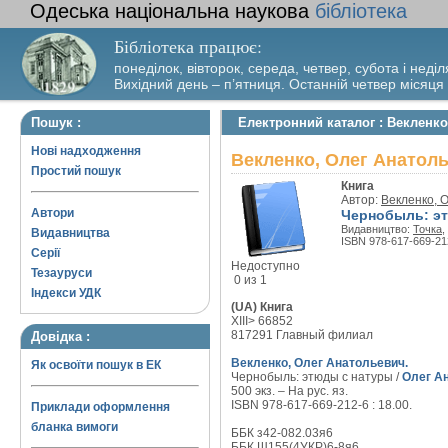
Одеська національна наукова
бібліотека
Бібліотека працює:
понеділок, вівторок, середа, четвер, субота і неділ
Вихідний день – п’ятниця. Останній четвер місяця
Пошук :
Електронний каталог : Векленк
Нові надходження
Векленко, Олег Анатол
Простий пошук
Книга
Автор:
Векленко, 
Автори
Чернобыль: э
Видавництво:
Точка
,
Видавництва
ISBN 978-617-669-21
Серії
Недоступно
Тезауруси
0 из 1
Індекси УДК
(UA) Книга
XIII> 66852
817291 Главный филиал
Довідка :
Векленко, Олег Анатольевич.
Як освоїти пошук в ЕК
Чернобыль: этюды с натуры /
Олег А
500 экз. – На рус. яз.
ISBN 978-617-669-212-6 : 18.00.
Приклади оформлення
бланка вимоги
ББК з42-082.03я6
ББК Щ155(4УКР)6-8я6