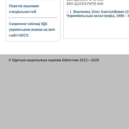
ББК Щ163(4УКР)6-8я6
Перелік наукових
спеціальностей
-- 1.
Векленко, Олег Анатолійович (1
Чорнобильська катастрофа, 1986 – І
Скорочені таблиці УДК
українською мовою на веб-
сайті UDCS
© Одеська національна наукова бібліотека 2012—2026