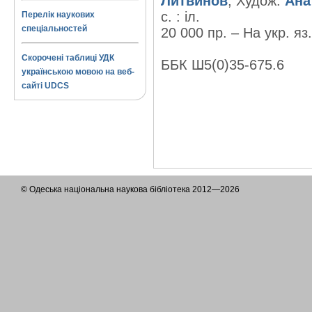
Литвинов
; Худож.
Ана
с. : іл.
Перелік наукових
спеціальностей
20 000 пр. – На укр. яз.
Скорочені таблиці УДК
ББК Ш5(0)35-675.6
українською мовою на веб-
сайті UDCS
© Одеська національна наукова бібліотека 2012—2026