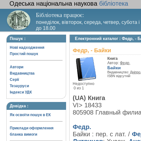
Одеська національна наукова
бібліотека
Бібліотека працює:
понеділок, вівторок, середа, четвер, субота і
до 18.00
Вихідний день – п’ятниця. Останній четвер м
Пошук :
Електронний каталог : Федр, - 
санітарний день
Нові надходження
Федр, - Байки
Простий пошук
Книга
Автор:
Федр,
Автори
Байки
Видавництво:
Дніпро
Видавництва
ISBN відсутній
Серії
Недоступно
Тезауруси
0 из 1
Індекси УДК
(UA) Книга
VI> 18433
Довідка :
805908 Главный фили
Як освоїти пошук в ЕК
Федр.
Приклади оформлення
Байки : пер. с лат. /
Фе
бланка вимоги