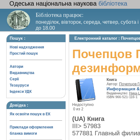
Одеська національна наукова
бібліотека
Бібліотека працює:
понеділок, вівторок, середа, четвер, субота і
до 18.00
Вихідний день – п’ятниця. Останній четвер м
Пошук :
Електронний каталог : Почепцо
санітарний день
Нові надходження
Почепцов 
Простий пошук
дезинфор
Автори
Видавництва
Серії
Книга
Автор:
Почепцов Г
Тезауруси
Информация &
Індекси УДК
Видавництво:
Ника-
ISBN 966-521-116-1
Недоступно
Довідка :
0 из 2
Як освоїти пошук в ЕК
(UA) Книга
III> 57983
Приклади оформлення
577881 Главный фили
бланка вимоги