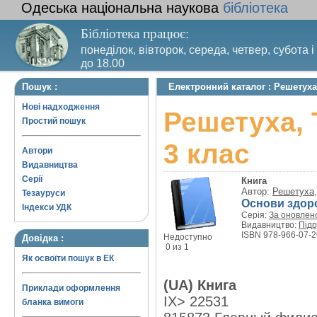
Одеська національна наукова
бібліотека
Бібліотека працює:
понеділок, вівторок, середа, четвер, субота і
до 18.00
Вихідний день – п’ятниця. Останній четвер м
Пошук :
Електронний каталог : Решетуха,
санітарний день
Нові надходження
Решетуха, 
Простий пошук
3 клас
Автори
Видавництва
Серії
Книга
Автор:
Решетуха,
Тезауруси
Основи здоро
Індекси УДК
Серія:
За оновлен
Видавництво:
Підр
ISBN 978-966-07-2
Недоступно
Довідка :
0 из 1
Як освоїти пошук в ЕК
(UA) Книга
Приклади оформлення
IX> 22531
бланка вимоги