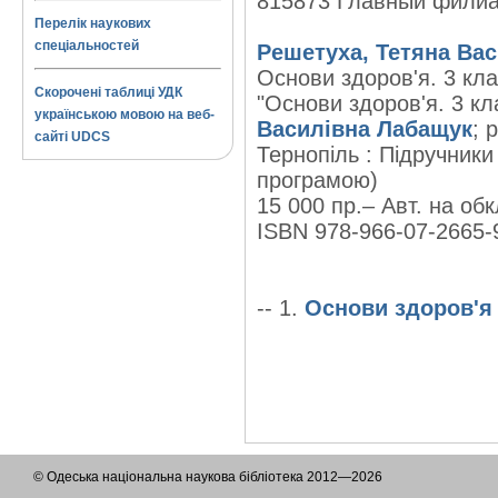
815873 Главный фили
Перелік наукових
спеціальностей
Решетуха, Тетяна Вас
Основи здоров'я. 3 кла
Скорочені таблиці УДК
"Основи здоров'я. 3 кл
українською мовою на веб-
Василівна Лабащук
; 
сайті UDCS
Тернопіль : Підручники 
програмою)
15 000 пр.– Авт. на обк
ISBN 978-966-07-2665-9
-- 1.
Основи здоров'я 
© Одеська національна наукова бібліотека 2012—2026