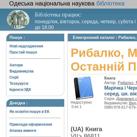
Одеська національна наукова
бібліотека
Бібліотека працює:
понеділок, вівторок, середа, четвер, субота і
до 18.00
Вихідний день – п’ятниця. Останній четвер м
Пошук :
Електронний каталог : Рибалко,
санітарний день
Нові надходження
Рибалко, М
Простий пошук
Останній 
Автори
Видавництва
Серії
Книга
Автор:
Рибалко, 
Тезауруси
Марічка і Че
Індекси УДК
серед. шк. ві
Серія:
Дивовижні с
Недоступно
Довідка :
Видавництво:
Вид-
0 из 1
ISBN 978-617-679-
Як освоїти пошук в ЕК
Приклади оформлення
(UA) Книга
бланка вимоги
VII> 86811