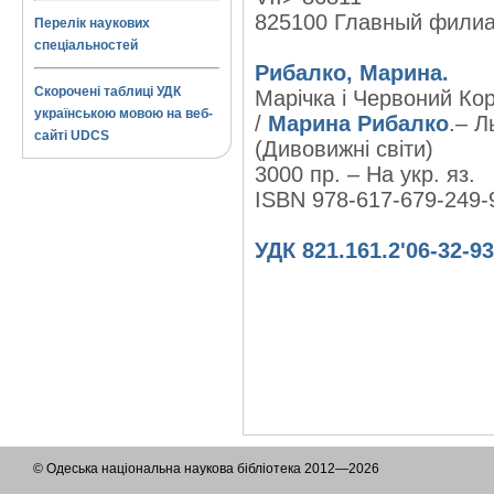
825100 Главный фили
Перелік наукових
спеціальностей
Рибалко, Марина.
Скорочені таблиці УДК
Марічка і Червоний Кор
українською мовою на веб-
/
Марина Рибалко
.– Л
сайті UDCS
(Дивовижні світи)
3000 пр. – На укр. яз.
ISBN 978-617-679-249-
УДК 821.161.2'06-32-93
© Одеська національна наукова бібліотека 2012—2026