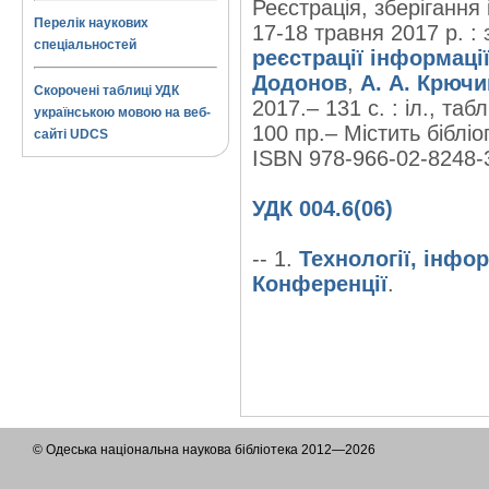
Реєстрація, зберігання 
Перелік наукових
17-18 травня 2017 р. : 
спеціальностей
реєстрації інформаці
Додонов
,
А. А. Крючи
Скорочені таблиці УДК
2017.– 131 с. : іл., таб
українською мовою на веб-
100 пр.– Містить бібліог
сайті UDCS
ISBN 978-966-02-8248-
УДК 004.6(06)
-- 1.
Технології, інфо
Конференції
.
© Одеська національна наукова бібліотека 2012—2026