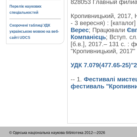
828053 Главный фили
Перелік наукових
спеціальностей
Кропивницький, 2017, 
- 3 вересня) : [каталог
Скорочені таблиці УДК
Верес
; Працювали
Єв
українською мовою на веб-
Компанієць
; Вступ. сл
сайті UDCS
[б.в.], 2017.– 131 с. 
"Кропивницький, 2017" .
УДК 7.079(477.65-25)"
-- 1.
Фестивалі мистец
фестиваль "Кропивни
© Одеська національна наукова бібліотека 2012—2026