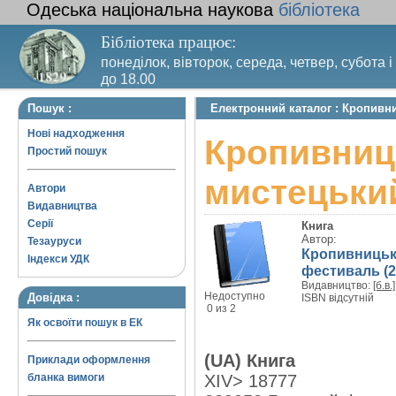
Одеська національна наукова
бібліотека
Бібліотека працює:
понеділок, вівторок, середа, четвер, субота і
до 18.00
Вихідний день – п’ятниця. Останній четвер м
Пошук :
Електронний каталог : Кропивни
санітарний день
Нові надходження
Кропивниць
Простий пошук
мистецький
Автори
Видавництва
Серії
Книга
Автор:
Тезауруси
Кропивницьк
Індекси УДК
фестиваль (29
Видавництво:
[б.в.]
Недоступно
Довідка :
ISBN відсутній
0 из 2
Як освоїти пошук в ЕК
(UA) Книга
Приклади оформлення
бланка вимоги
XIV> 18777