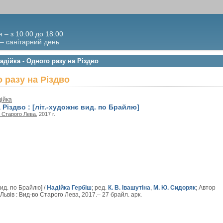
я – з 10.00 до 18.00
 – санітарний день
адійка - Одного разу на Різдво
о разу на Різдво
ійка
 Різдво : [літ.-художнє вид. по Брайлю]
 Старого Лева
, 2017 г.
вид. по Брайлю] /
Надійка Гербіш
; ред.
К. В. Івашутіна
,
М. Ю. Сидоряк
; Автор
 Львів : Вид-во Старого Лева, 2017.– 27 брайл. арк.