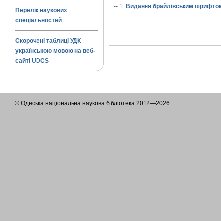
-- 1.
Видання брайлівським шрифтом
Перелік наукових
спеціальностей
Скорочені таблиці УДК
українською мовою на веб-
сайті UDCS
© Одеська національна наукова бібліотека 2012—2026