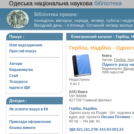
Одеська національна наукова
бібліотека
Бібліотека працює:
понеділок, вівторок, середа, четвер, субота і неділ
Вихідний день – п’ятниця. Останній четвер місяця
Пошук :
Електронний каталог : Гербіш, Н
Нові надходження
Гербіш, Надійка - Одног
Простий пошук
Книга
Автор:
Гербіш, Над
Автори
Одного разу на
Видавництво:
Вид-во
Видавництва
ISBN відсутній
Серії
Недоступно
Тезауруси
0 из 1
Індекси УДК
(UA) Книга
VII> 86866
827706 Главный филиал
Довідка :
Гербіш, Надійка.
Як освоїти пошук в ЕК
Одного разу на Різдво : [літ.-художнє 
идеи, рук. проекта
Оксана Потимко
.–
60 пр. – На укр. яз.
Приклади оформлення
бланка вимоги
УДК 821.161.2'06-343-93:003.24