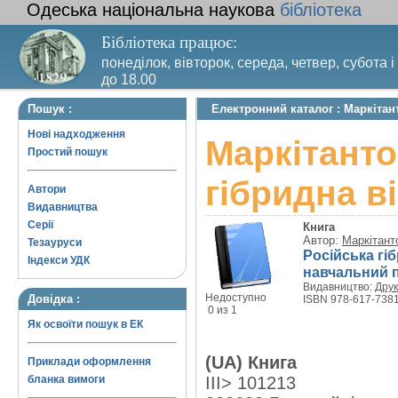
Одеська національна наукова
бібліотека
Бібліотека працює:
понеділок, вівторок, середа, четвер, субота і
до 18.00
Вихідний день – п’ятниця. Останній четвер м
Пошук :
Електронний каталог : Маркітан
санітарний день
Нові надходження
Маркітанто
Простий пошук
гібридна в
Автори
Видавництва
Серії
Книга
Автор:
Маркітант
Тезауруси
Російська гіб
Індекси УДК
навчальний 
Видавництво:
Друк
Недоступно
Довідка :
ISBN 978-617-7381
0 из 1
Як освоїти пошук в ЕК
(UA) Книга
Приклади оформлення
бланка вимоги
III> 101213