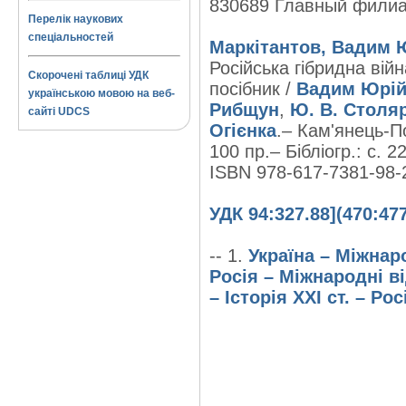
830689 Главный фили
Перелік наукових
спеціальностей
Маркітантов, Вадим 
Російська гібридна вій
Скорочені таблиці УДК
посібник /
Вадим Юрій
українською мовою на веб-
Рибщун
,
Ю. В. Столя
сайті UDCS
Огієнка
.– Кам'янець-По
100 пр.– Бібліогр.: с. 2
ISBN 978-617-7381-98-
УДК 94:327.88](470:477
-- 1.
Україна – Міжнаро
Росія – Міжнародні ві
– Історія XXI ст. – Ро