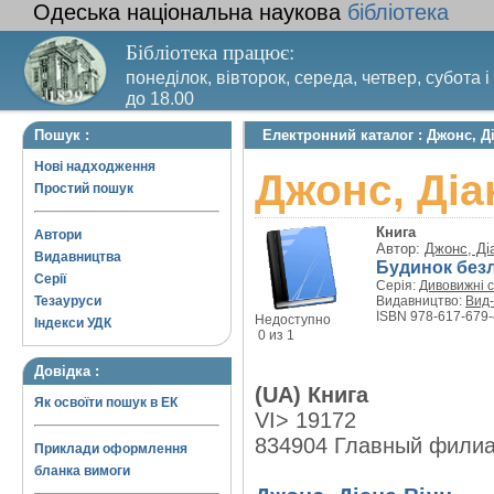
Одеська національна наукова
бібліотека
Бібліотека працює:
понеділок, вівторок, середа, четвер, субота і
до 18.00
Вихідний день – п’ятниця. Останній четвер м
Пошук :
Електронний каталог : Джонс, Ді
санітарний день
Нові надходження
Джонс, Діа
Простий пошук
Книга
Автори
Автор:
Джонс, Ді
Видавництва
Будинок безлі
Серії
Серія:
Дивовижні с
Тезауруси
Видавництво:
Вид-
ISBN 978-617-679-
Недоступно
Індекси УДК
0 из 1
Довідка :
(UA) Книга
Як освоїти пошук в ЕК
VI> 19172
834904 Главный фили
Приклади оформлення
бланка вимоги