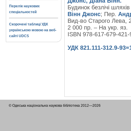
Джонс, Діана Вінн.
Перелік наукових
Будинок безлічі шляхів :
спеціальностей
Вінн Джонс
; Пер.
Анд
Вид-во Старого Лева, 2
Скорочені таблиці УДК
2 000 пр. – На укр. яз.
українською мовою на веб-
ISBN 978-617-679-421-
сайті UDCS
УДК 821.111-312.9-93=
© Одеська національна наукова бібліотека 2012—2026